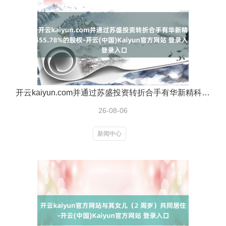
开云kaiyun.com并通过苏盛投资转折合手有华新精科55.78%的股权-开云(中国)Kaiyun官方网站 登录入口
26-08-06
新闻中心