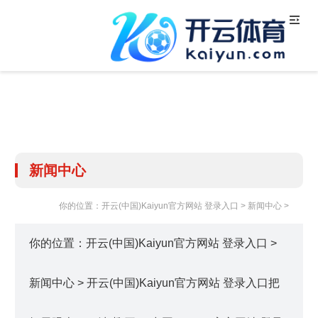
新闻中心
你的位置：
开云(中国)Kaiyun官方网站 登录入口
>
新闻中心
>
你的位置：
开云(中国)Kaiyun官方网站 登录入口
>
新闻中心
> 开云(中国)Kaiyun官方网站 登录入口把