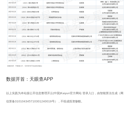
数据开首：天眼查APP
以上实践为本站据公开信息整理开云(中国)Kaiyun官方网站 登录入口，由智能算法生成（网
信算备310104345710301240019号），不组成投资惨酷。