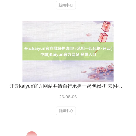
新闻中心
开云kaiyun官方网站并请自行承担一起包袱-开云(中国)Kaiyun官方网站 登录入口
26-08-06
新闻中心