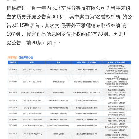
把柄统计，近一年内以北京抖音科技有限公司为当事东谈
主的历史开庭公告有866则，其中案由为“名誉权纠纷”的公
告以115则居首，其次为“侵害外不雅缱绻专利权纠纷”有
107则，“侵害作品信息网罗传播权纠纷”有78则。历史开
庭公告（前20条）如下：