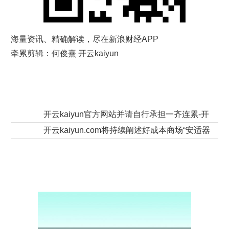
海量资讯、精确解读，尽在新浪财经APP
牵累剪辑：何俊熹 开云kaiyun
上一篇：
开云kaiyun官方网站并请自行承担一齐连累-开云(中国)Kaiyun官方网站 登录入口
下一篇：
开云kaiyun.com将持续阐述好成本商场“安适器”作用-开云(中国)Kaiyun官方网站 登录入口