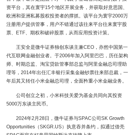
资平台，其在寰宇15个地区开展业务，并获取好意思国、
欧洲和亚洲私募股权投资者的撑抓。该平台为寰宇2000万
注册用户提供管事，用户不错通过该往来平台往来寰宇股
票、ETF、期权和破碎股票，从而应用投资计策。
王安全是微牛证券独创东谈主兼CEO，亦然中国第一
代互联网金融创业者。于2006年加入阿里巴巴，历任架构
师、时期总监、淘宝贷款管事部总监与阿里金融总司理助
理等，2014年出任汇丰银行采集金融钞票往来部总裁，一
年后其又转任小米金融总司理，全面矜重小米金融业务。
公司创立之初，小米科技关爱为基金共同向其投资
5000万东谈主民币。
2024年2月28日，微牛证券与SPAC公司SK Growth
Opportunities（SKGR.US）执意吞并条约，拟通过借壳