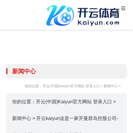
新闻中心
你的位置：
开云(中国)Kaiyun官方网站 登录入口
>
新闻中心
>
你的位置：
开云(中国)Kaiyun官方网站 登录入口
>
新闻中心
> 开云kaiyun这是一家开曼群岛控股公司-