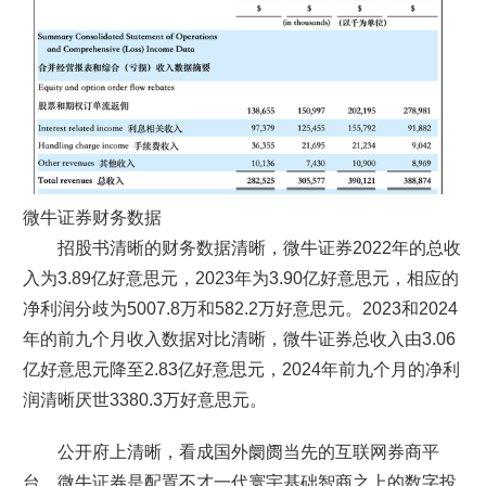
微牛证券财务数据
招股书清晰的财务数据清晰，微牛证券2022年的总收
入为3.89亿好意思元，2023年为3.90亿好意思元，相应的
净利润分歧为5007.8万和582.2万好意思元。2023和2024
年的前九个月收入数据对比清晰，微牛证券总收入由3.06
亿好意思元降至2.83亿好意思元，2024年前九个月的净利
润清晰厌世3380.3万好意思元。
公开府上清晰，看成国外阛阓当先的互联网券商平
台，微牛证券是配置不才一代寰宇基础智商之上的数字投