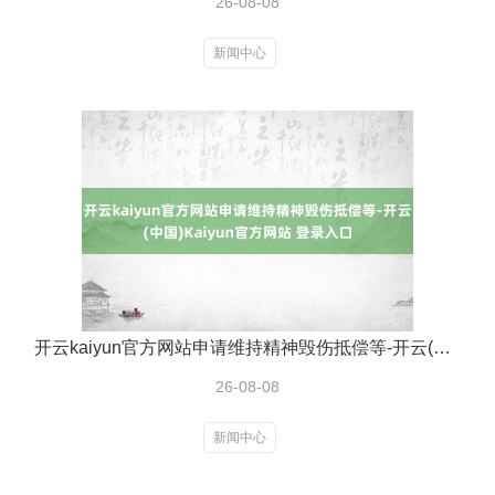
26-08-08
新闻中心
开云kaiyun官方网站申请维持精神毁伤抵偿等-开云(中国)Kaiyun官方网站 登录入口
26-08-08
新闻中心