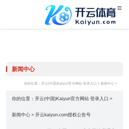
新闻中心
你的位置：
开云(中国)Kaiyun官方网站 登录入口
>
新闻中心
>
你的位置：
开云(中国)Kaiyun官方网站 登录入口
>
新闻中心
> 开云kaiyun.com授权公告号