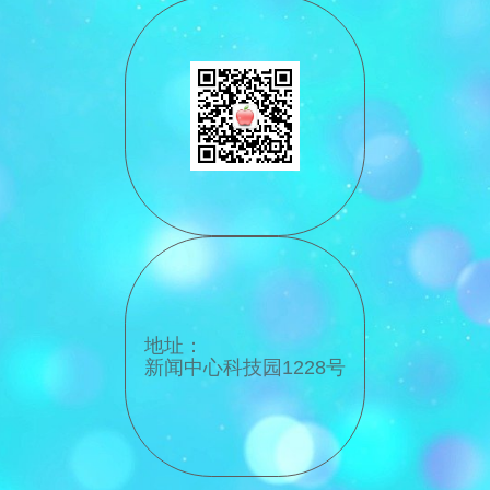
地址：
新闻中心科技园1228号