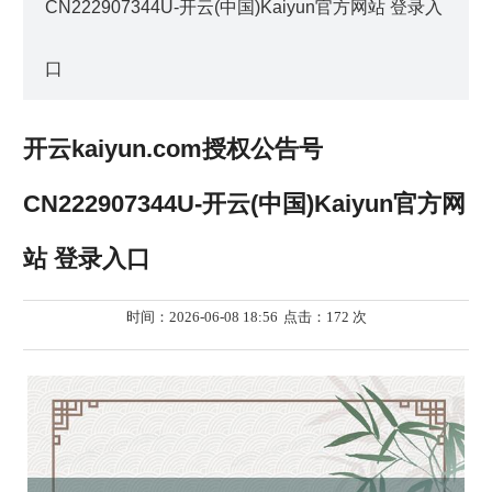
CN222907344U-开云(中国)Kaiyun官方网站 登录入
口
开云kaiyun.com授权公告号
CN222907344U-开云(中国)Kaiyun官方网
站 登录入口
时间：2026-06-08 18:56
点击：172 次