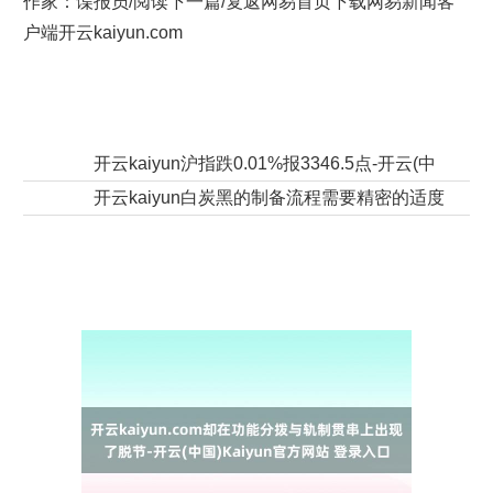
作家：谍报员/阅读下一篇/复返网易首页下载网易新闻客
户端开云kaiyun.com
上一篇：
开云kaiyun沪指跌0.01%报3346.5点-开云(中国)Kaiyun官方网站 登录入口
下一篇：
开云kaiyun白炭黑的制备流程需要精密的适度和期间-开云(中国)Kaiyun官方网站 登录入口