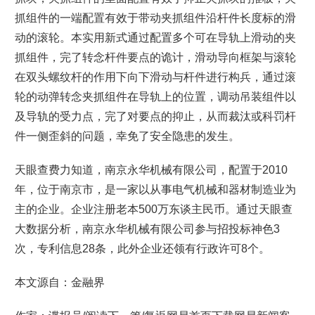
抓组件的一端配置有效于带动夹抓组件沿杆件长度标的滑
动的滚轮。本实用新式通过配置多个可在导轨上滑动的夹
抓组件，完了转念杆件要点的诡计，滑动导向框架与滚轮
在双头螺纹杆的作用下向下滑动与杆件进行构兵，通过滚
轮的动弹转念夹抓组件在导轨上的位置，调动吊装组件以
及导轨的受力点，完了对要点的抑止，从而裁汰或科罚杆
件一侧歪斜的问题，幸免了安全隐患的发生。
天眼查费力知道，南京永华机械有限公司，配置于2010
年，位于南京市，是一家以从事电气机械和器材制造业为
主的企业。企业注册老本500万东谈主民币。通过天眼查
大数据分析，南京永华机械有限公司参与招投标神色3
次，专利信息28条，此外企业还领有行政许可8个。
本文源自：金融界