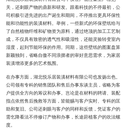
关，还刺眼产物的鼎新和研发。跟着科技的不停最初，公
司积极引进先进的出产诞生和期间，不停推出更具环保性
能和功能性的装潢材料。举例，一些新式的环保壁纸给与
了自然植物纤维和矿物资为原料，通过绝顶的加工工艺制
成，不仅具有致密的透气性和吸湿性，还能灵验转变室内
湿度，起到节能环保的作用。同期，这些壁纸的图案盘算
新颖独到，省略自傲不同浪掷者的审好意思需求，为家居
装潢增添更多的艺术氛围。
在办事方面，湖北悦乐居装潢材料有限公司也发扬出色。
公司领有专科的销售团队和售后办事东谈主员，省略为客
户提供全方向的筹议和办事。岂论是在材料的聘请、装配
指点依然售后挽救等方面，皆能赐与客户实时、专科的匡
助和复旧。公司还刺眼与客户的同样和反馈，凭证客户的
需乞降看法不停修订产物和办事，长途莳植客户的吹法螺
度。