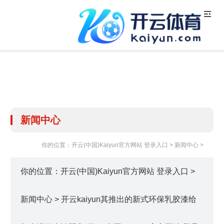
新闻中心
你的位置：
开云(中国)Kaiyun官方网站 登录入口
>
新闻中心
>
你的位置：
开云(中国)Kaiyun官方网站 登录入口
>
新闻中心
> 开云kaiyun其推出的新式环保乳胶漆给