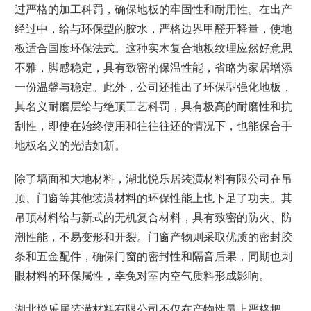
过严格的加工科罚，确保地板的牢固性和耐用性。在出产
经过中，给与环保型的胶水，严格边界甲醛开释量，使地
板适合国度环保法式。这种实木复合地板纹理应然好意思
不雅，脚感稳定，具有致密的保温性能，省略为家居增添
一份温馨与稳定。此外，公司还推出了环保型强化地板，
其名义耐磨层给与绝顶工艺科罚，具有极高的耐磨性和抗
刮性，即使在始终使用和往往往还的情况下，也能保合手
地板名义的光洁如新。
除了墙面和大地材料，湖北悦乐居装潢材料有限公司在吊
顶、门窗等其他装潢材料的环保性能上也下足了功夫。其
吊顶材料给与新式的无机复合材料，具有致密的防火、防
潮性能，不易变形和开裂。门窗产物则采取优质的密封胶
条和五金配件，确保门窗的密封性和隔音后果，同期也刺
眼材料的环保属性，幸免对室内空气质料形成影响。
湖北悦乐居装潢材料有限公司不仅在产物性量上严格把