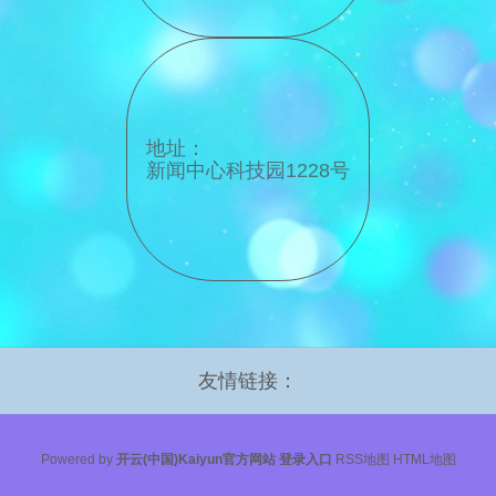
地址：
新闻中心科技园1228号
友情链接：
Powered by
开云(中国)Kaiyun官方网站 登录入口
RSS地图
HTML地图