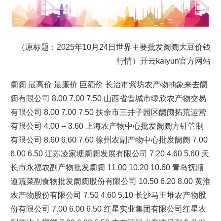
（原标题：2025年10月24日世界主要批发阛阓大豆价钱
行情）开云kaiyun官方网站
阛阓 最高价 最廉价 巨额价 长治市紫坊农产物抽象来去阛
阓有限公司 8.00 7.00 7.50 山西省晋城市绿欣农产物交易
有限公司 8.00 7.00 7.50 扶余市三井子园区阛阓拓荒运营
有限公司 4.00 -- 3.60 上海农产物中心批发阛阓方针管制
有限公司 8.60 6.60 7.60 徐州农副产物中心批发阛阓 7.00
6.00 6.50 江苏凌家塘阛阓发展有限公司 7.20 4.60 5.60 天
长市永福农副产物批发阛阓 11.00 10.20 10.60 青岛抚顺
道蔬菜副食物批发阛阓股份有限公司 10.50 6.20 8.00 黄淮
农产物股份有限公司 7.50 4.60 5.10 长沙马王堆农产物股
份有限公司 7.00 6.00 6.50 红星实业集团有限公司红星农