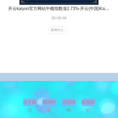
开云kaiyun官方网站中概指数涨2.73%-开云(中国)Kaiyun官方网站 登录入口
26-08-06
新闻中心
关于我
新闻中
在线招
联系我
们
心
聘
们