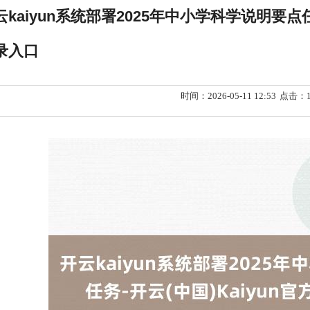
云kaiyun系统部署2025年中小学科学说明要点任
录入口
时间：2026-05-11 12:53
点击：1