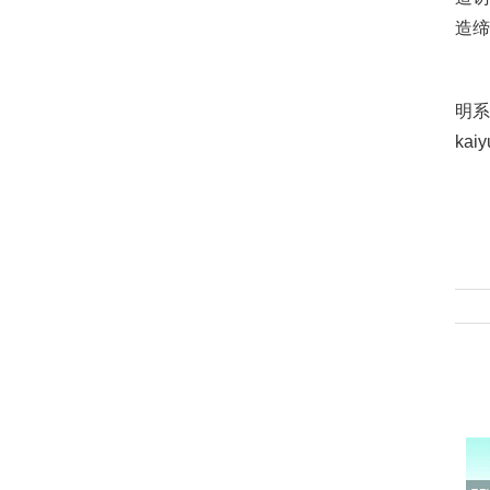
造缔
据悉
明系
ka
上一
下一