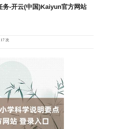
务-开云(中国)Kaiyun官方网站
17 次