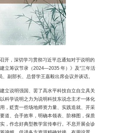
京召开，深切学习贯彻习近平总通知对于说明的
筹议节录（2024—2035 年）》及“三年活
成员、副部长、总督学王嘉毅出席会议并谈话。
建立说明强国、罢了高水平科技自立自立具关
以科学说明之力为说明科技东说念主才一体化
用，贬责一些场地师资力量、实践造就、开采
要道、合手效率，明确本领表、阶梯图，保质
实，作念好典型教学宣传奉行。不息开展会诊
筹谀媚，促进各方资源精确对接、有用设置，