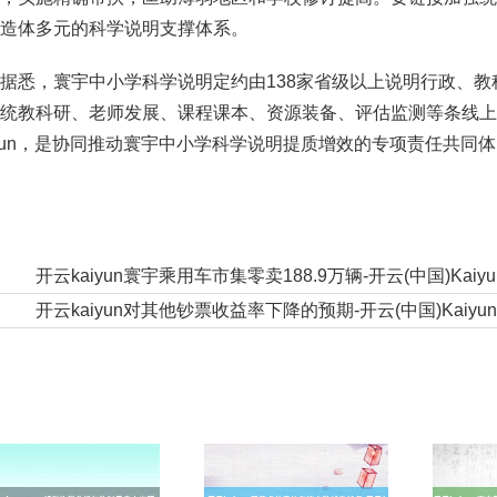
造体多元的科学说明支撑体系。
，寰宇中小学科学说明定约由138家省级以上说明行政、教
统教科研、老师发展、课程课本、资源装备、评估监测等条线上
iyun，是协同推动寰宇中小学科学说明提质增效的专项责任共同体
篇：
开云kaiyun寰宇乘用车市集零卖188.9万辆-开云(中国)Kai
篇：
开云kaiyun对其他钞票收益率下降的预期-开云(中国)Kaiy