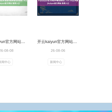
开云kaiyun官方网站申请维持精神毁伤抵偿等-开云(中国)Kaiyun官方网站 登录入口
开云kaiyun官方网站中概指数涨2.73%-开云(中国)Kaiyun官方网站 登录入口
26-08-08
26-08-06
新闻中心
新闻中心