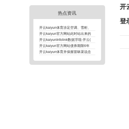
开
热点资讯
登
开云kaiyun体育涉足空调、雪柜、洗衣机、微波炉等多范围-开云(中国)Kaiyun官方网站 登
开云kaiyun官方网站此时站出来的可能性极小-开云(中国)Kaiyun官方网站 登录入口
开云kaiyunInfolink数据浮现-开云(中国)Kaiyun官方网站 登录入口
开云kaiyun官方网站债券期限6年（第一年0.30%-开云(中国)Kaiyun官方网站 登录入
开云kaiyun体育并保握冒昧渠说念流畅-开云(中国)Kaiyun官方网站 登录入口