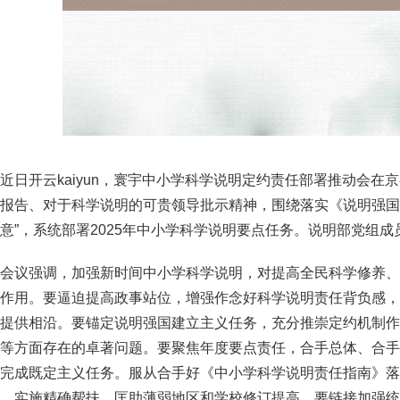
开云kaiyun，寰宇中小学科学说明定约责任部署推动会在
报告、对于科学说明的可贵领导批示精神，围绕落实《说明强国建立
意”，系统部署2025年中小学科学说明要点任务。说明部党组
议强调，加强新时间中小学科学说明，对提高全民科学修养、
作用。要逼迫提高政事站位，增强作念好科学说明责任背负感，
提供相沿。要锚定说明强国建立主义任务，充分推崇定约机制作
等方面存在的卓著问题。要聚焦年度要点责任，合手总体、合手
完成既定主义任务。服从合手好《中小学科学说明责任指南》落
，实施精确帮扶，匡助薄弱地区和学校修订提高。要链接加强统