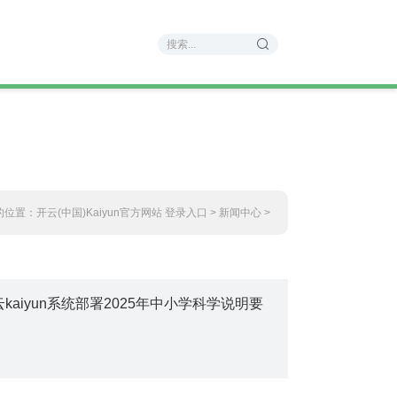
的位置：
开云(中国)Kaiyun官方网站 登录入口
>
新闻中心
>
云kaiyun系统部署2025年中小学科学说明要