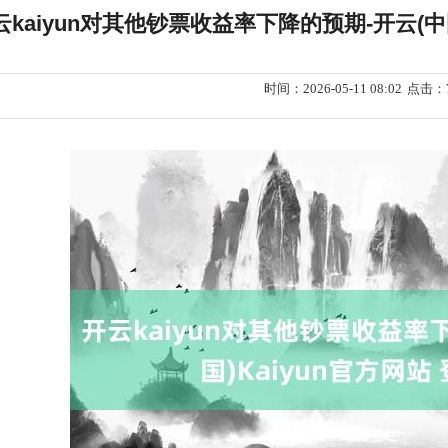
云kaiyun对其他钞票收益率下降的预期-开云(中国
时间：2026-05-11 08:02
点击：7