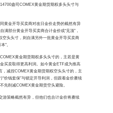
4700盎司COMEX黄金期货期权多头头寸与
同黄金开导买卖商对改日金价走势的截然有异
，自满部分黄金开导买卖商合计金价或“见顶”，
货期权空头头寸，则自满另外一批黄金开导买卖商
本”。
OMEX黄金期货期权多头头寸的，主若是黄
金买卖取得更高利润。如今黄金ETF成为推高
言，减捏COMEX黄金期货期权空头头寸的，主
行“价钱套保”与锁定开导利润，但跟着金价赓续
不先削减COMEX黄金期货空头避险。
交游策略截然有异，但他们也合计金价将赓续