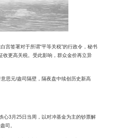
宫签署对于所谓“平等关税”的行政令，秘书
伴征收更高关税。受此影响，群众金价再立异
好意思元/盎司隔壁，隔夜盘中续创历史新高
心3月25日当周，以对冲基金为主的钞票解
0盎司。