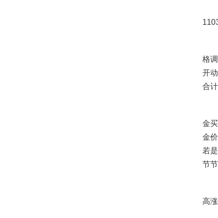
CF
11
上
格调
开动
合计
前述
金买
金价
若是
节节
他直
高涨