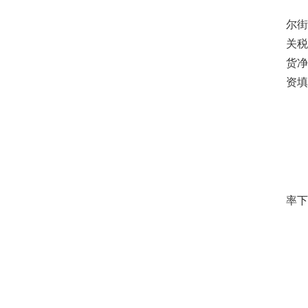
一
尔街
关税
货净
资填
面临
渣打
渣打
率下
华尔
亚洲
这