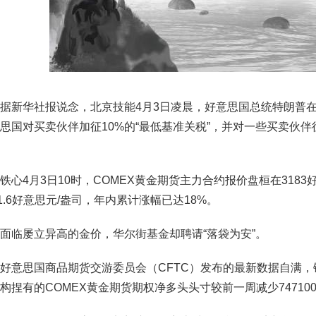
华社报说念，北京技能4月3日凌晨，好意思国总统特朗普在白
思国对买卖伙伴加征10%的“最低基准关税”，并对一些买卖伙
4月3日10时，COMEX黄金期货主力合约报价盘桓在3183
01.6好意思元/盎司，年内累计涨幅已达18%。
临屡立异高的金价，华尔街基金却聘请“落袋为安”。
思国商品期货交游委员会（CFTC）发布的最新数据自满，铁
构捏有的COMEX黄金期货期权净多头头寸较前一周减少74710