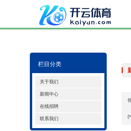
栏目分类
关于我们
新闻中心
在线招聘
(
联系我们