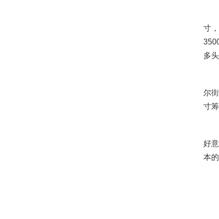
上述
寸，
35
多头
在他
尔街
寸筹
“上
好意
本的
黄金
面