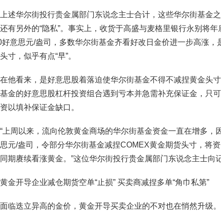
华尔街投行贵金属部门东说念主士合计，这些华尔街基金之是
还有另外的“隐私”。事实上，收货于高盛与麦格里银行永别将年底
00好意思元/盎司，多数华尔街基金齐看好改日金价进一步高涨，是
头寸，似乎有点“早”。
看来，是好意思股着落迫使华尔街基金不得不减捏黄金头寸“
基金的好意思股杠杆投资组合遇到亏本并急需补充保证金，只可
资以填补保证金缺口。
周以来，流向伦敦黄金商场的华尔街基金资金一直在增多，因为
思元/盎司，令部分华尔街基金减捏COMEX黄金期货头寸，将
同期赓续看涨黄金。”这位华尔街投行贵金属部门东说念主士向
开导企业减仓期货空单“止损” 买卖商减捏多单“角巾私第”
临迭立异高的金价，黄金开导买卖企业的不对也在悄然升级。