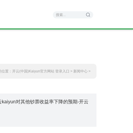
的位置：
开云(中国)Kaiyun官方网站 登录入口
>
新闻中心
>
云kaiyun对其他钞票收益率下降的预期-开云