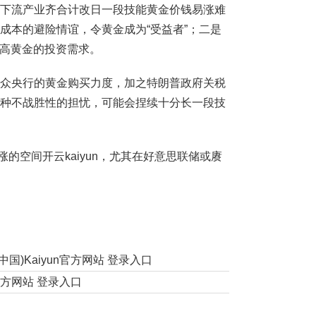
下流产业齐合计改日一段技能黄金价钱易涨难
成本的避险情谊，令黄金成为“受益者”；二是
推高黄金的投资需求。
暗意，群众央行的黄金购买力度，加之特朗普政府关税
种不战胜性的担忧，可能会捏续十分长一段技
空间开云kaiyun，尤其在好意思联储或赓
中国)Kaiyun官方网站 登录入口
n官方网站 登录入口