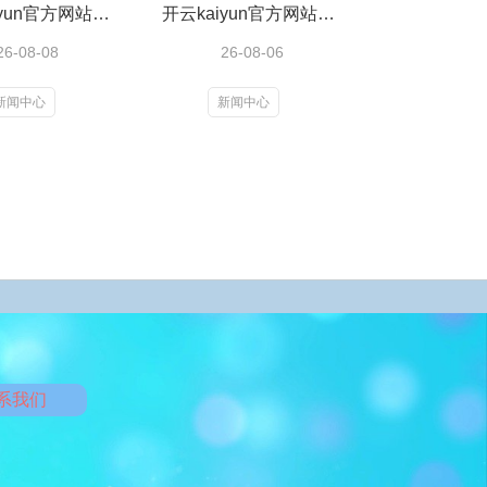
开云kaiyun官方网站申请维持精神毁伤抵偿等-开云(中国)Kaiyun官方网站 登录入口
开云kaiyun官方网站中概指数涨2.73%-开云(中国)Kaiyun官方网站 登录入口
26-08-08
26-08-06
新闻中心
新闻中心
系我们