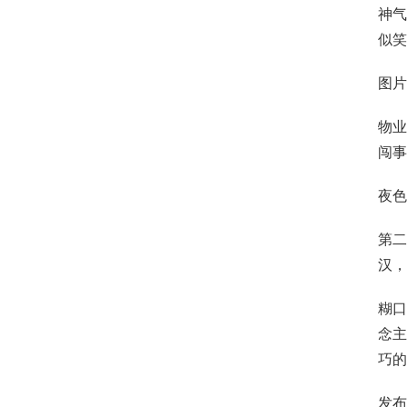
神气
似笑
图片
物业
闯事
夜色
第二
汉，
糊口
念主
巧的
发布