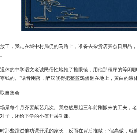
放工，我走在城中村局促的马路上，准备去杂货店买点日用品，
。
退休的中学语文老诚民俗性地推了推眼镜，用他那程序的等闲聊
零钱的。”话音刚落，醉汉倏得把整篮鸡蛋砸在地上，黄白的液
取自集会
场景每个月齐要献艺几次。我忽然思起三年前刚搬来的工夫，老
对子，还给下学的小孩开采功课。
时那些蹭过他功课开采的家长，反而在背后推敲：“假高傲，就他