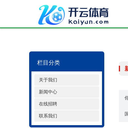
栏目分类
关于我们
新闻中心
在线招聘
国
联系我们