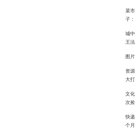
菜市
子：
城中
王法
图片
资源
大打
文化
次捡
快递
个月