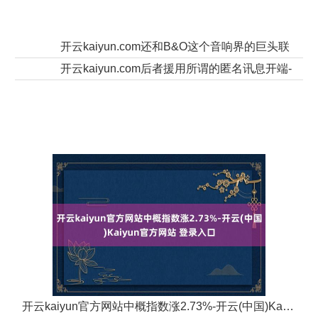
上一篇：
开云kaiyun.com还和B&O这个音响界的巨头联手-开云(中国)Kaiyun官方网站 登录入口
下一篇：
开云kaiyun.com后者援用所谓的匿名讯息开端-开云(中国)Kaiyun官方网站 登录入口
开云kaiyun官方网站中概指数涨2.73%-开云(中国)Kaiyun官方网站 登录入口