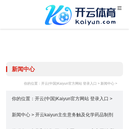
新闻中心
你的位置：
开云(中国)Kaiyun官方网站 登录入口
>
新闻中心
>
你的位置：
开云(中国)Kaiyun官方网站 登录入口
>
新闻中心
> 开云kaiyun主生意务触及化学药品制剂