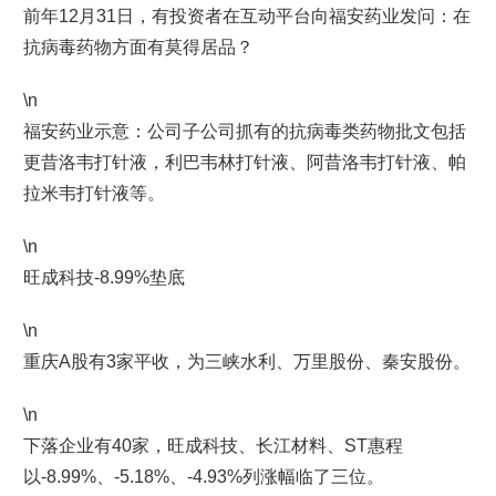
前年12月31日，有投资者在互动平台向福安药业发问：在
抗病毒药物方面有莫得居品？
\n
福安药业示意：公司子公司抓有的抗病毒类药物批文包括
更昔洛韦打针液，利巴韦林打针液、阿昔洛韦打针液、帕
拉米韦打针液等。
\n
旺成科技-8.99%垫底
\n
重庆A股有3家平收，为三峡水利、万里股份、秦安股份。
\n
下落企业有40家，旺成科技、长江材料、ST惠程
以-8.99%、-5.18%、-4.93%列涨幅临了三位。