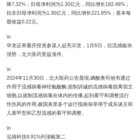
降7.32%；归母净利润为1.30亿元，同比增长182.49%；
扣非归母净利润为1.30亿元，同比增长221.85%；基本每
股收益0.22元。
\n
华龙证券重庆投资参谋人赵亮示意，1月6日，抗流感板块
强势，北大医药受益涨停。
\n
2024年11月30日，北大医药公告显现,磷酸奥司他韦通过
作用于流感病毒神经氨酸酶,扼制训诫的流感病毒脱离宿主
细胞,以扼制流感病毒在体内的传播,起到看守和调整流行
性伤风的作用,被国表里多个诊疗指南保举用于成东谈主和
儿童甲型和乙型流感的看守和调整。
\n
泓禧科技8.91%列涨幅第二