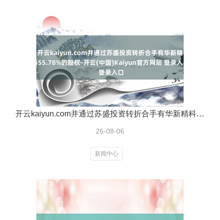
开云kaiyun.com并通过苏盛投资转折合手有华新精科55.78%的股权-开云(中国)Kaiyun官方网站 登录入口
26-08-06
新闻中心