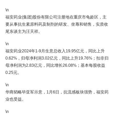
\n
福安药业(集团)股份有限公司注册地在重庆市龟龄区，主
要从事抗生素原料药及制剂的研发、坐蓐和销售，实质收
尾东谈主为汪天祥。
\n
福安药业2024年1-9月生意总收入19.95亿元，同比上升
0.62%，归母净利润3.02亿元，同比上升19.76%；扣非归
母净利润为2.83亿元，同比增长26.08%；基本每股收益
0.25元。
\n
华商韬略毕亚军示意，1月6日，抗流感板块强势，福安药
业也受益。
\n