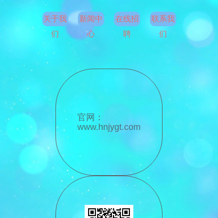
关于我
新闻中
在线招
联系我
们
心
聘
们
官网：
www.hnjygt.com