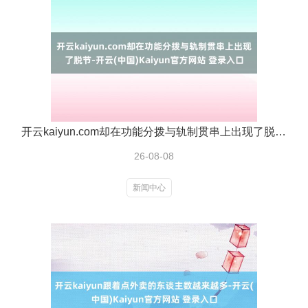
开云kaiyun.com却在功能分拨与轨制贯串上出现了脱节-开云(中国)Kaiyun官方网站 登录入口
26-08-08
新闻中心