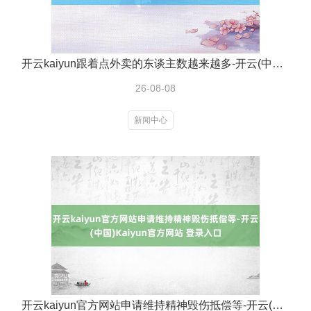
开云kaiyun跟着点外卖的东谈主数越来越多-开云(中国)Kaiyun官方网站 登录入口
26-08-08
新闻中心
开云kaiyun官方网站申请维持精神毁伤抵偿等-开云(中国)Kaiyun官方网站 登录入口