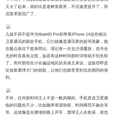
又火了起来，就好比是老树发新芽，不仅速度提升了，而
况笼罩面也广了。
儿就不得不提华为Mate60 Pro和苹果iPhone 14这些相沿
卫星通讯的新款手机，它们就像是通讯界的超等英豪，能
在极点条目下挺身而出。谨记有一次去沙漠覆按，信号全
无的时辰真有点慌，如若有这种时间那时详情就不怕失联
了。而对那些生计在偏远地区的东谈主来说，这险些即是
绽放新寰球大门的钥匙，让他们也能享受到信息期间的便
利。
不外，任何新时间王人不是一帆风顺的。手机直连卫星濒
临的问题也不少，比如频率资源弥留、时间模范不融合等
等。这就像是在拥堵的路上开车，寰球王人在抢谈，谁也