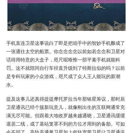
手机直连卫星这事说白了即是把咱手中的智妙手机酿成了
一张通往太空的船票。你念念念念以前如若念念和卫星对
话得用特意的大盒子，咫尺呢唯惟一部平素手机就能科
罚。这不就陪同自行车径直升级到了特斯拉似的吗？以前
是专科玩家的小众游戏，咫尺成了众人王人能玩的新潮
水。
提及这事儿还真得提提摩托罗拉当年那铱星筹议，那时辰
卫星通讯已经个簇新玩意儿，就像刚出生的互联网通常充
满无尽可能。但跟着大地收罗越来越通晓，卫星通讯缓缓
退居二线，成了基站笼罩不到的方位才用到的备胎。可如
今不同了，高轨高通量卫星加上低轨宽带卫星让卫星通讯