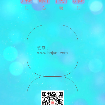
关于我
新闻中
在线招
联系我
们
心
聘
们
官网：
www.hnjygt.com