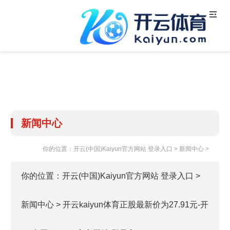
新闻中心
你的位置：
开云(中国)Kaiyun官方网站 登录入口
>
新闻中心
>
你的位置：
开云(中国)Kaiyun官方网站 登录入口
>
新闻中心
> 开云kaiyun体育正股最新价为27.91元-开