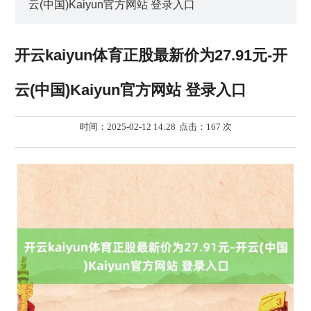
云(中国)Kaiyun官方网站 登录入口
开云kaiyun体育正股最新价为27.91元-开
云(中国)Kaiyun官方网站 登录入口
时间：2025-02-12 14:28
点击：167 次