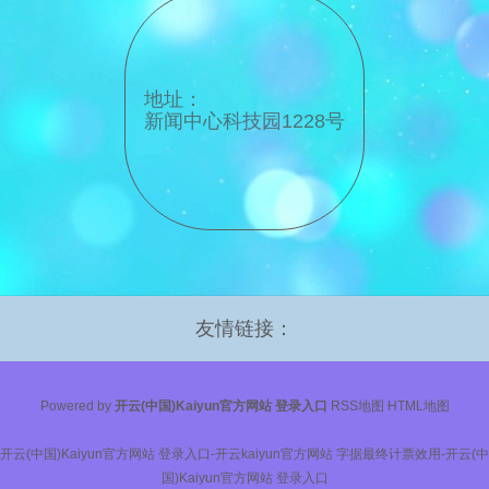
地址：
新闻中心科技园1228号
友情链接：
Powered by
开云(中国)Kaiyun官方网站 登录入口
RSS地图
HTML地图
开云(中国)Kaiyun官方网站 登录入口-开云kaiyun官方网站 字据最终计票效用-开云(中
国)Kaiyun官方网站 登录入口