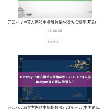
开云kaiyun官方网站申请维持精神毁伤抵偿等-开云(中国)Kaiyun官方网站 登录入口
26-08-08
新闻中心
开云kaiyun官方网站中概指数涨2.73%-开云(中国)Kaiyun官方网站 登录入口