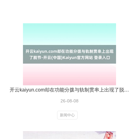
开云kaiyun.com却在功能分拨与轨制贯串上出现了脱节-开云(中国)Kaiyun官方网站 登录入口
26-08-08
新闻中心