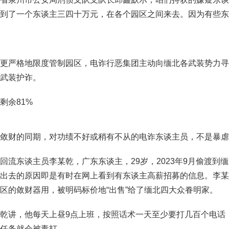
到了一个东谈主三四十万元，在各个园区之间来去。因为有些东
更严格地限度管制园区，电诈行恶集团主动向缅北各武装势力寻
武装护诈。
剩余81%
敛财的同期，对功绩不好或稍有不从的电诈东谈主员，不是暴虐
回流东谈主员李某乾，广东东谈主，29岁，2023年9月偷渡到
出去的原因即是有时在网上看到有东谈主高薪招募的信息。李某
区的敛财器用，被明码标价地“出售”给了缅北四大众眷明家。
乾讲，他每天上昼9点上班，按照话术一天至少要打几百个电话
任务就会被毒打。