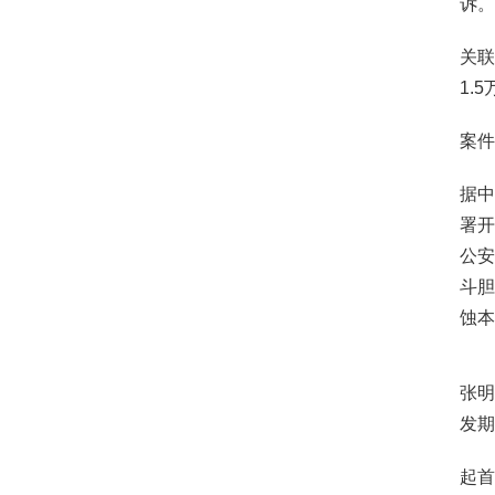
诉。
关联
1.
案件
据中
署开
公安
斗胆
蚀本
张明
发期
起首