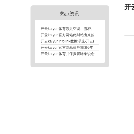
开
热点资讯
开云kaiyun体育涉足空调、雪柜、洗衣机、微波炉等多范围-开云(中国)Kaiyun官方网站 登
开云kaiyun官方网站此时站出来的可能性极小-开云(中国)Kaiyun官方网站 登录入口
开云kaiyunInfolink数据浮现-开云(中国)Kaiyun官方网站 登录入口
开云kaiyun官方网站债券期限6年（第一年0.30%-开云(中国)Kaiyun官方网站 登录入
开云kaiyun体育并保握冒昧渠说念流畅-开云(中国)Kaiyun官方网站 登录入口