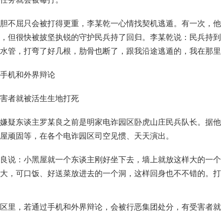
胆不屈只会被打得更重，李某乾一心情找契机逃遁。有一次，他
，但很快被披坚执锐的守护民兵持了回归。李某乾说：民兵持到
水管，打弯了好几根，肋骨也断了，跟我沿途逃遁的，我在那里
手机和外界辩论
害者就被活生生地打死
嫌疑东谈主罗某良之前是明家电诈园区卧虎山庄民兵队长。据他
屋顽固等，在各个电诈园区司空见惯、天天演出。
良说：小黑屋就一个东谈主刚好坐下去，墙上就放这样大的一个
大，可口饭、好送菜放进去的一个洞，这样回身也不不错的。打
区里，若通过手机和外界辩论，会被行恶集团处分，有受害者就