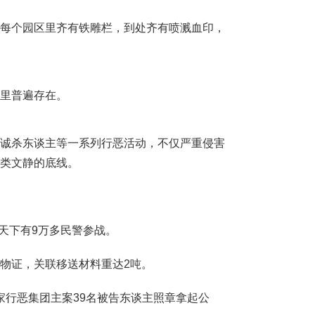
每个园区里齐有铁雕栏，到处齐有喷溅血印，
里普遍存在。
诚杀东谈主等一系列行恶活动，不仅严重侵害
类文静的底线。
，天下有9万多民警参战。
物证，关联移送材料重达2吨。
明家行恶集团主案39名被告东谈主照章拿起公