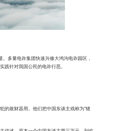
突显。多量电诈集团快速兴修大鸿沟电诈园区，
实践针对我国公民的电诈行恶。
犯的敛财器用。他们把中国东谈主戏称为“猪
主供述，原本一个中国东谈主两三万元，到临