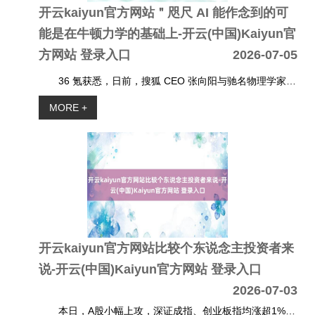
开云kaiyun官方网站＂咫尺 AI 能作念到的可
能是在牛顿力学的基础上-开云(中国)Kaiyun官
方网站 登录入口
2026-07-05
36 氪获悉，日前，搜狐 CEO 张向阳与驰名物理学家徐一鸿伸开了一场物理对谈。对话中，针对近期有谈判筹办" AI 将来或能发展出相通东谈主类的物理直观"，徐一鸿指出，现时 AI 的能力主要体当今快速造访大批数据库上，"咫尺 AI 能作念到的可能是在牛顿力学的基础上开云kaiyun官方网站，逼迫地加多一些变量、参数，但这不是探索物理的情势，咱们仍是需要一些东谈主类的超等大脑。"张向阳认可这一不雅点，默示前沿物理谈判仍依靠东谈主类想维，AI 无法产生相通东谈主类的"直观"。
MORE +
开云kaiyun官方网站比较个东说念主投资者来
说-开云(中国)Kaiyun官方网站 登录入口
2026-07-03
本日，A股小幅上攻，深证成指、创业板指均涨超1%，并齐创出阶段性新高，科创50则冲突1000点，中证1000也冲突6500点，创4个月来新高，成交放大至1.56万亿元。 盘面上，国防军工、元器件、事迹预增、破钞电子等板块涨幅居前，贵金属、电信职业、房地产、银行等板块跌幅居前。 数据潜入，电子行业取得高达逾201亿元主力资金净流入，臆想打算机亦取得逾118亿元净流入，医药生物取得逾93亿元净流入，国防军工取得逾80亿元净流入，汽车、通讯也齐取得超60亿元净流入，机械拓荒则畅通9日取得净流入。公用