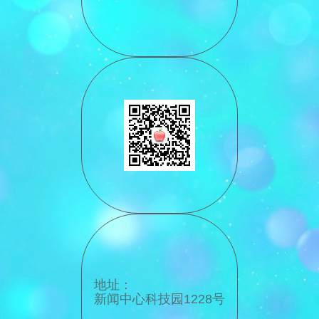
地址：
新闻中心科技园1228号