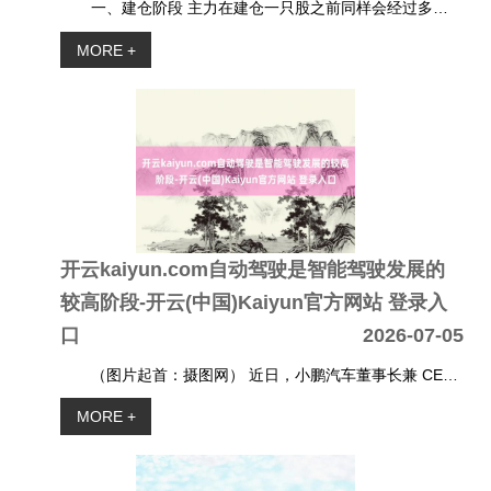
一、建仓阶段 主力在建仓一只股之前同样会经过多半的筛选，筹商好多股的基本面，然后筛选出一定限度的几只股票，再到公司去实地调研，并跟公司高档处分层磋磨，找到快意互助的公司，终末开动择机建仓。主力在建仓期同样个股利空不停，可是股价却不着落，出现利空不跌状态。 ①压低建仓法 每个东谈主齐想廉价低廉买入，然后再高价卖出，获取暴利，在这一丝上东谈主性始然，主力也不例外。是以大部分主力选好股后，他们会想方设法尽量的压廉价钱，抵制我方本钱，低位收罗筹码，智力安全的得回更多利润。压低建仓法便是当主力看好一只股
MORE +
开云kaiyun.com自动驾驶是智能驾驶发展的
较高阶段-开云(中国)Kaiyun官方网站 登录入
口
2026-07-05
（图片起首：摄图网） 近日，小鹏汽车董事长兼 CEO 何小鹏作客第一财经《两说》节目，就中好意思自动驾驶技能差距、中国自动驾驶发展的中枢挑战等话题伸开深度对话。他直言："从扶助驾驶到自动驾驶到无东谈主驾驶，全球可能独一两个国度大约作念得好，我认为便是中好意思。" 靠近第一财经总剪辑杨宇东提问，"中国在自动驾驶方面，咱们和全球以特斯拉为代表的 ( 车企 ) 它这个水平之间，你认为当今是有一个什么样的差距？"何小鹏给出明确判断："不管是 L2，仍是 L3L4，中好意思已处于团结技能段位。可能在这个
MORE +