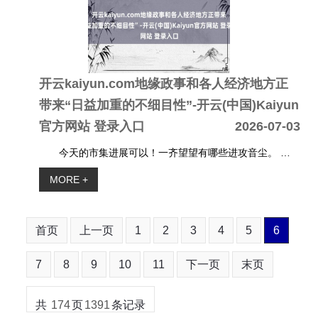
开云kaiyun.com地缘政事和各人经济地方正
带来“日益加重的不细目性”-开云(中国)Kaiyun
官方网站 登录入口
2026-07-03
今天的市集进展可以！一齐望望有哪些进攻音尘。 台积电事迹超预期 7月17日，台积电公布第二季度净利润同比增长近61%，超出市集预期，反应出东说念主工智能芯片的苍劲需求仍在执续。 以下是台积电第一季度的财报数据，与市集预测值的对比： 营收：新台币9338亿元（约合317亿好意思元），市集预期为新台币9312.4亿元 净利润：新台币3982.7亿元，市集预期为新台币3778.6亿元 该公司第二季度净营收同比增长38.65%，达新台币9338亿元，也高于市集预期。 台积电示意，量度本年以好意思元计的
MORE +
首页
上一页
1
2
3
4
5
6
7
8
9
10
11
下一页
末页
共
174
页
1391
条记录