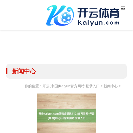
新闻中心
你的位置：
开云(中国)Kaiyun官方网站 登录入口
>
新闻中心
>