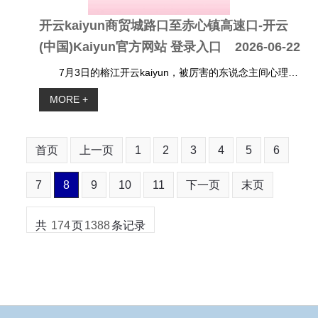
开云kaiyun商贸城路口至赤心镇高速口-开云
(中国)Kaiyun官方网站 登录入口
2026-06-22
7月3日的榕江开云kaiyun，被厉害的东说念主间心理浸染。黎明微光初露，滨江一号路口已被东说念主潮悄然填满。满头银发的杨阿婆将连夜赶制的三双布鞋垫凝视塞进年青消防战士手中，指尖微微惊骇：“孩子，垫在眼下，走多远都安闲……” 这双布满针脚的鞋垫仅仅当天榕江东说念主民滚热情意的眇小缩影。自滨江一号起程，转圜车队缓缓驶向赤心镇高速路口。十里长街，已成一条倾盆的感德长河。水洞卡路口，小学生踮脚挥舞国旗，稚嫩童声王人喊“谢谢”；南门口老街，舞龙队金鳞翻飞，铿锵锣饱读震落檐角晨露；电信局门前，社区大姨们
MORE +
首页
上一页
1
2
3
4
5
6
7
8
9
10
11
下一页
末页
共
174
页
1388
条记录