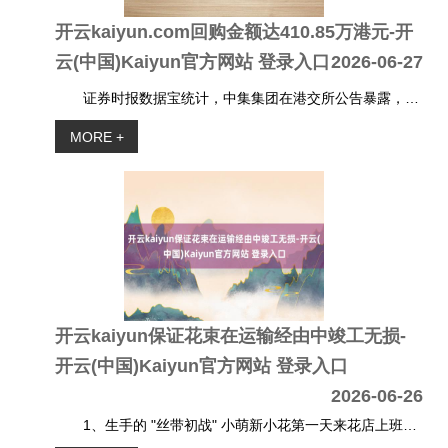
开云kaiyun.com回购金额达410.85万港元-开
云(中国)Kaiyun官方网站 登录入口
2026-06-27
证券时报数据宝统计，中集集团在港交所公告暴露，7月11日以每股6.460港元至6.570港元的价钱回购62.86万股开云kaiyun.com，回购金额达410.85万港元。该股当日收盘价6.560港元，飞腾1.39%，全天成交额1390.58万港元。 自6月30日以来公司已衔接9日进行回购，预备回购411.48万股，累计回购金额2635.52万港元。 其间该股累计飞腾7.19%。 本年以来该股累计进行11次回购，预备回购513.13万股，累计回购金额3235.91万港元。（数据宝） 中集集团回
MORE +
开云kaiyun保证花束在运输经由中竣工无损-
开云(中国)Kaiyun官方网站 登录入口
2026-06-26
1、生手的 "丝带初战" 小萌新小花第一天来花店上班，信心满满地接下包花任务。看着粉色丝带在目下洒脱，她深吸连气儿，准备武艺稀奇。可这丝带仿佛有我方的思法，刚绕两圈就调皮地打结，小花越急越乱，临了丝带竟在花束上织出了个歪歪扭扭的 "中国结"。她举开花束欲哭无泪："这、这算是土洋结合的花艺遐想吗？" 雇主途经瞅了眼，笑到拍腿："可以啊，以后我们花店还能兼卖中国结挂件了！" 2、主顾的神奇误解 一位大爷走进花店，盯着伙计小绿刚包好的花束，短暂眼睛一亮："小密斯，你这花束上的丝带结打得真持重，是不是