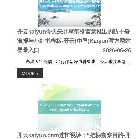
开云kaiyun今天来共享笔格蓄意推出的防中暑
海报与小红书模板-开云(中国)Kaiyun官方网站
登录入口
2026-06-26
高温天气驾临，出行作念好防暑看成。今天来共享笔格蓄意推出的防中暑海报与小红书模板。联系防中暑、中暑症状、健康科普等选题开云kaiyun，或是健康科普海报、小红书封面等齐能荒诞清高。 一、实景型防中暑海报 这组实景型防中暑海报，用实景火焰映衬高温天气，让防中暑主题抒发更为震憾，同期搭配熄灭场景剖判，不仅契合中暑症状，健康科普等主题的抒发，同期也为健康科普海报营造吸睛特质。 海报模板均开始于笔格蓄意开云kaiyun 二、从简风防中暑海报 这组从简风防中暑海报，用渐变红为基调，契合高温主题，让防中暑
MORE +
开云kaiyun.com连忙说谈：“把柄窥察目的-开