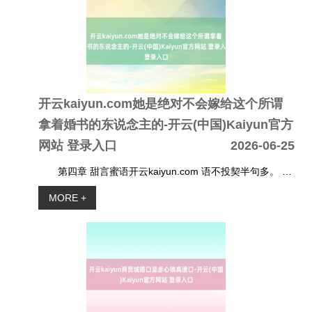
开云kaiyun.com她是绝对不会嫁给这个所谓
拿着婚书的东说念主的-开云(中国)Kaiyun官方
网站 登录入口
2026-06-25
第四章 甜言蜜语开云kaiyun.com 语不投契半句多。 知道，顾庭玉与张若雪即是这样的东说念主，两东说念主相互对相互也莫得太大的敬爱，是以天然是没什么话许多说的。 对于林若雪来说，顾庭玉着实是够不到她的地位。 她从小便娇生惯养，身出名门世家，不单是是学业上，还耀眼乐理字画，从小所构兵的也绝对是不菲一族。 就连蠢笨园都要比别东说念主高一等。 向来，她都是属于皑皑不菲的白昼鹅，一般身边都有东说念主从属奉迎，顾庭玉这种自作显示的东说念主的确让她不是很爽。 不就是学过医术嘛，有什么了不得的。 饭罢
MORE +